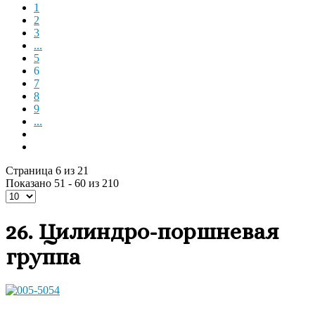
1
2
3
...
5
6
7
8
9
...
Страница 6 из 21
Показано 51 - 60 из 210
26. Цилиндро-поршневая
группа