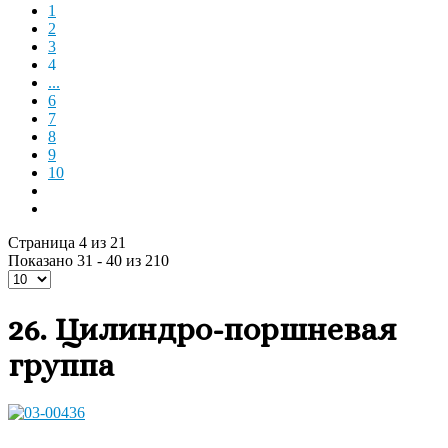
1
2
3
4
...
6
7
8
9
10
Страница 4 из 21
Показано 31 - 40 из 210
26. Цилиндро-поршневая
группа