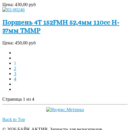
Цена:
430,00 руб
Поршень 4Т 152FMH 52,4мм 110сс H-
37мм TMMP
Цена:
450,00 руб
1
2
3
4
Страница 1 из 4
Back to Top
© 2026 БАЙК АКТИВ. Запчасти для велосипедов,