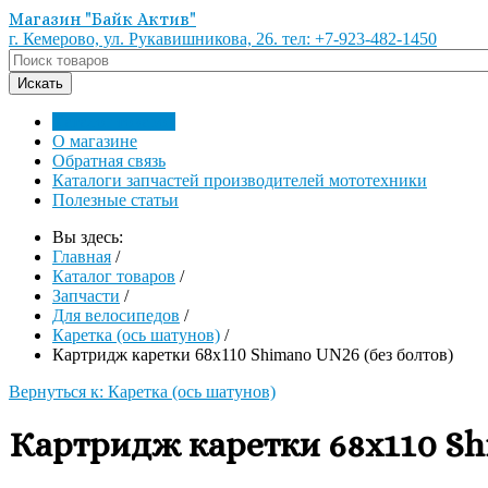
Магазин "Байк Актив"
г. Кемерово, ул. Рукавишникова, 26. тел: +7-923-482-1450
Каталог товаров
О магазине
Обратная связь
Каталоги запчастей производителей мототехники
Полезные статьи
Вы здесь:
Главная
/
Каталог товаров
/
Запчасти
/
Для велосипедов
/
Каретка (ось шатунов)
/
Картридж каретки 68х110 Shimano UN26 (без болтов)
Вернуться к: Каретка (ось шатунов)
Картридж каретки 68х110 Sh